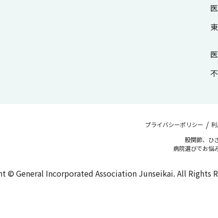
医
東
医
不
/
プライバシーポリシー
利
股関節、ひ
病院選びでお悩
t © General Incorporated Association Junseikai. All Rights 