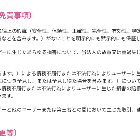
免責事項）
法律上の瑕疵（安全性、信頼性、正確性、完全性、有効性、特
害などを含みます。）がないことを明示的にも黙示的にも保証
ザーに生じたあらゆる損害について、当法人の故意又は重過失
きます。）による債務不履行または不法行為によりユーザーに
生につき予見し、または予見し得た場合を含みます。）につい
る債務不履行または不法行為によりユーザーに生じた損害の賠
います。
ザーと他のユーザーまたは第三者との間において生じた取引、
更等）