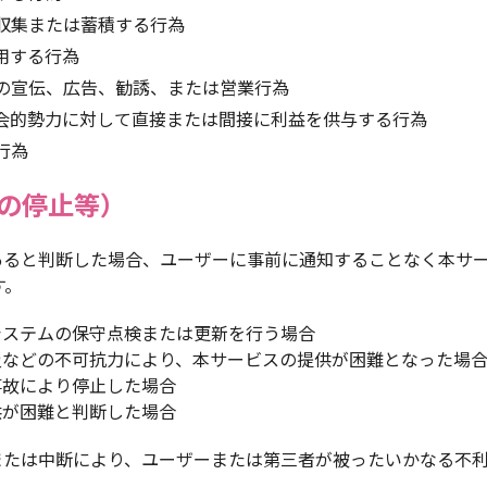
収集または蓄積する行為
用する行為
の宣伝、広告、勧誘、または営業行為
会的勢力に対して直接または間接に利益を供与する行為
行為
の停止等）
があると判断した場合、ユーザーに事前に通知することなく本サ
す。
タシステムの保守点検または更新を行う場合
天災などの不可抗力により、本サービスの提供が困難となった場
事故により停止した場合
供が困難と判断した場合
止または中断により、ユーザーまたは第三者が被ったいかなる不